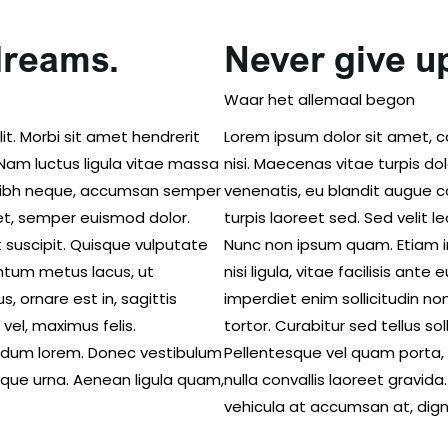
dreams.
Never give u
Waar het allemaal begon
it. Morbi sit amet hendrerit
Lorem ipsum dolor sit amet, co
 Nam luctus ligula vitae massa
nisi. Maecenas vitae turpis do
m nibh neque, accumsan semper
venenatis, eu blandit augue 
eget, semper euismod dolor.
turpis laoreet sed. Sed velit 
 suscipit. Quisque vulputate
Nunc non ipsum quam. Etiam in
mentum metus lacus, ut
nisi ligula, vitae facilisis a
, ornare est in, sagittis
imperdiet enim sollicitudin non
 vel, maximus felis.
tortor. Curabitur sed tellus sol
bendum lorem. Donec vestibulum
Pellentesque vel quam porta, 
esque urna. Aenean ligula quam,
nulla convallis laoreet gravid
vehicula at accumsan at, dign