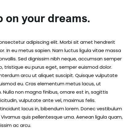
p on your dreams.
nsectetur adipiscing elit. Morbi sit amet hendrerit
lor. In eu metus sapien. Nam luctus ligula vitae massa
convallis. Sed dignissim nibh neque, accumsan semper
leo, tristique eu purus eget, semper euismod dolor.
terdum arcu ut aliquet suscipit. Quisque vulputate
nte euismod eu. Cras elementum metus lacus, ut
. Nulla non magna finibus, ornare est in, sagittis
licitudin, vulputate ante vel, maximus felis.
tincidunt lacus in, bibendum lorem. Donec vestibulum
a. Vivamus quis pellentesque urna. Aenean ligula quam,
issim ac arcu.