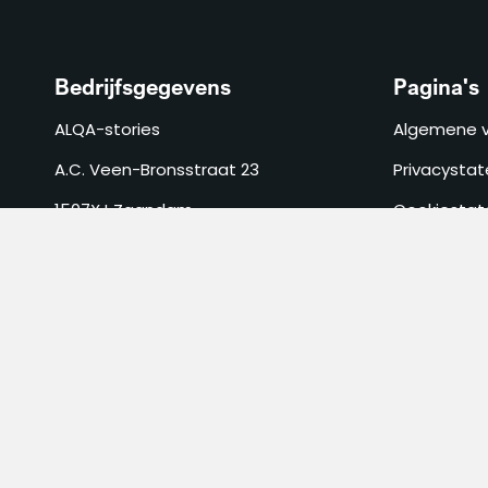
Bedrijfsgegevens
Pagina's
ALQA-stories
Algemene 
A.C. Veen-Bronsstraat 23
Privacysta
1507XJ Zaandam
Cookiesta
Nederland
Verzend- en
KVK
63093375
ALQA-stories
Copyright © 2026 All Rights Reserved