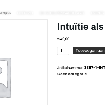
 kompas
HOME
OVER MIJ
DE SCHELPENWANDELAAR
EVENTS
Intuïtie a
€
49,00
Intuïtie
Toevoegen aan
als
kompas
Artikelnummer:
3367-1-IN
aantal
Geen categorie