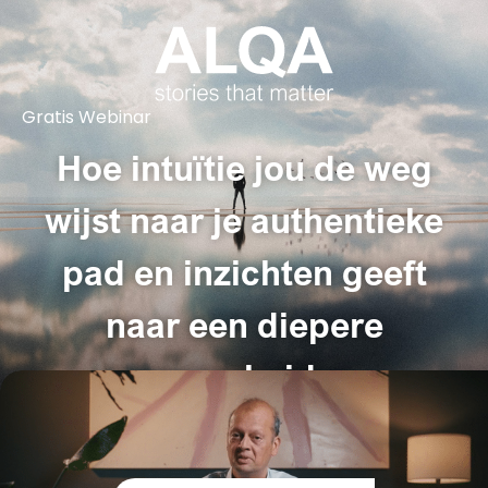
Gratis Webinar
Hoe intuïtie jou de weg
wijst naar je authentieke
pad en inzichten geeft
naar een diepere
waarheid.