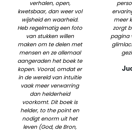
verhalen, open,
perso
kwetsbaar, dan weer vol
ervari
wijsheid en waarheid.
meer k
Heb regelmatig een foto
zorgt b
van stukken willen
pagina 
maken om te delen met
glimlac
mensen en ze allemaal
gezi
aangeraden het boek te
Ju
kopen. Vooral, omdat er
in de wereld van intuïtie
vaak meer verwarring
dan helderheid
voorkomt. Dit boek is
helder, to the point en
nodigt enorm uit het
leven (God, de Bron,