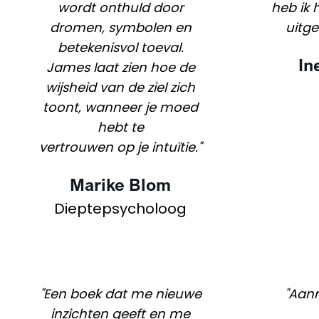
wordt onthuld door
heb ik 
dromen, symbolen en
uitge
betekenisvol toeval.
In
James laat zien hoe de
wijsheid van de ziel zich
toont, wanneer je moed
hebt te
vertrouwen op je intuïtie."
Marike Blom
Dieptepsycholoog
"Een boek dat me nieuwe
"Aanr
inzichten geeft en me