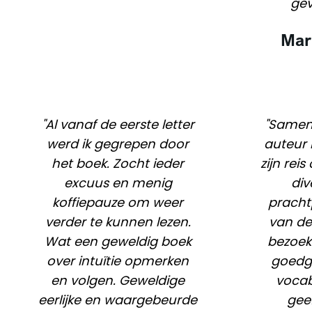
gev
Mar
"Al vanaf de eerste letter
"Samen
werd ik gegrepen door
auteur 
het boek. Zocht ieder
zijn rei
excuus en menig
div
koffiepauze om weer
pracht
verder te kunnen lezen.
van de
Wat een geweldig boek
bezoek
over intuïtie opmerken
goedg
en volgen. Geweldige
vocab
eerlijke en waargebeurde
gee