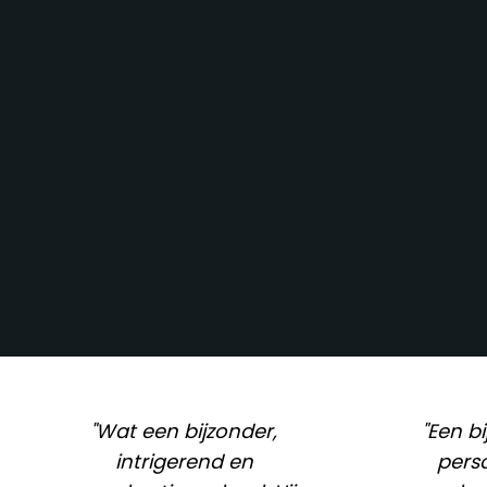
"Wat een bijzonder,
"Een b
intrigerend en
perso