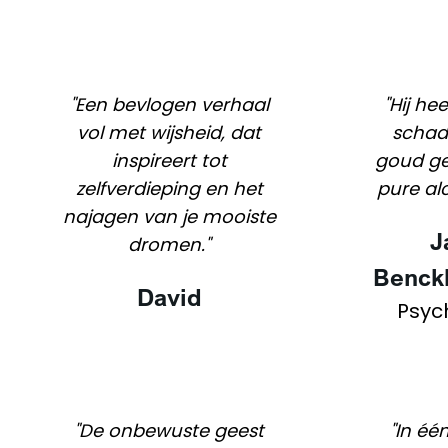
"Een bevlogen verhaal
"Hij hee
vol met wijsheid, dat
schad
inspireert tot
goud g
zelfverdieping en het
pure al
najagen van je mooiste
J
dromen."
Benck
David
Psyc
"De onbewuste geest
"In é