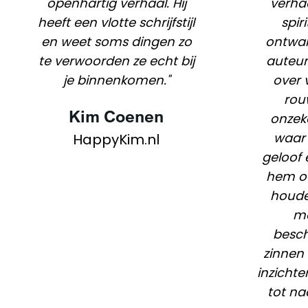
openhartig verhaal. Hij
verha
heeft een vlotte schrijfstijl
spir
en weet soms dingen zo
ontwak
te verwoorden ze echt bij
auteur 
je binnenkomen."
over v
rou
Kim Coenen
onzek
waar
HappyKim.nl
geloof 
hem o
houde
m
besc
zinnen 
inzichte
tot n